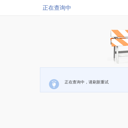
正在查询中
正在查询中，请刷新重试